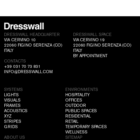
DRESSWALL HEADQUARTER
DRESSWALL SPACE
VIA CERVINO 10
VIA CERVINO 19
22060 FIGINO SERENZA (CO)
22060 FIGINO SERENZA (CO)
ITALY
ITALY
BY APPOINTMENT
CONTACTS
+39 031 70 73 831
INFO@DRESSWALL.COM
SYSTEMS
ENVIRONMENTS
LIGHTS
HOSPITALITY
VISUALS
OFFICES
FRAMES
OUTDOOR
ACOUSTICS
PUBLIC SPACES
XYZ
RESIDENTIAL
STRIPES
RETAIL
GRIDS
TEMPORARY SPACES
WELLNESS
ABOUT US
SITEMAP