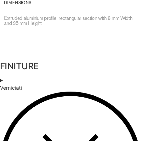
DIMENSIONS
Extruded aluminium profile, rectangular section with 8 mm Width
and 35 mm Height
FINITURE
Verniciati